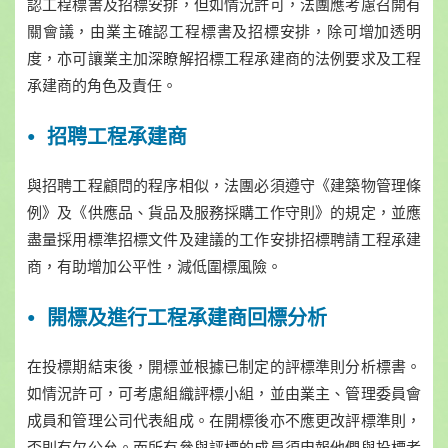
認工程標書及招標安排，但如情況許可，法團應考慮召開有
關會議，由業主確認工程標書及招標安排，除可增加透明
度，亦可讓業主加深瞭解招標工程承建商的法例要求及工程
承建商的角色及責任。
招聘工程承建商
與招聘工程顧問的程序相似，法團必須遵守《建築物管理條
例》及《供應品、貨品及服務採購工作守則》的規定，並應
盡量採用標準招標文件及建議的工作安排招標聘請工程承建
商，有助增加公平性，減低圍標風險。
開標及進行工程承建商回標分析
在投標期結束後，開標並根據已制定的評標準則分析標書。
如情況許可，可考慮組織評標小組，並由業主、管理委員會
成員和管理公司代表組成。在開標後亦不應更改評標準則，
否則有欠公允。而所有參與評標的成員須申報他們與投標者