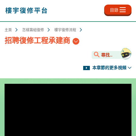
跳
至
目錄
主
內
容
主頁
怎樣籌組復修
樓宇復修流程
招聘復修工程承建商
尋找...
本章節的更多視頻