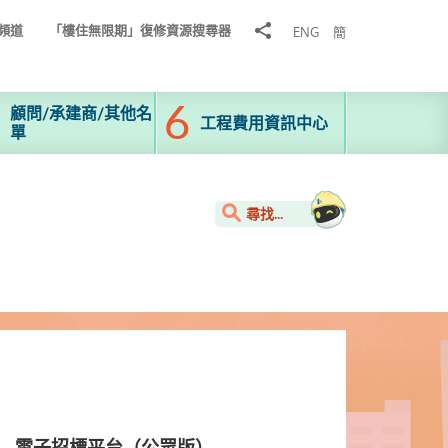
分
頻道
「樓住無限期」復修資源搜尋器
ENG
簡
享
到
顧問/承建商/其他名
工程費用資訊中心
單
尋找...