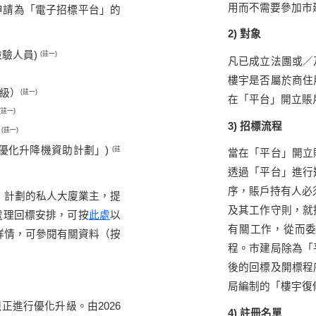
用而不需要參加市
申請為「電子招標平台」的
2) 對象
檢驗人員)
(註一)
凡已成立法團或／
樓宇是否屬於商住
2級）
(註一)
在「平台」開立賬
(註一)
3) 招標流程
）
(註一)
於「優化升降機資助計劃」)
(註
當在「平台」開立
透過「平台」進行
序，賬戶持有人必須
」計
劃
的私人大廈業主
，
提
及其工作守則，就
處
理
回
標安
排，
可按
此處
以
有關工作，從而
詳
情，
可參閱有
關
資
料（
按
程。巿建局除為「
後的回標及開標程
局編制的「樓宇復
正進行優化升級。由2026
4) 註冊名單