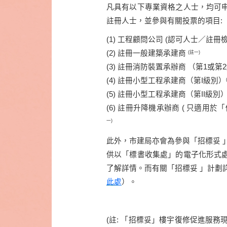
凡具
有
以下專業資格之人士，均可
註冊人士，並參與有
關
投票的項目
:
(1) 工程顧問公司 (認可人士／註冊
(2) 註冊一般建築承建商
(註一)
(3) 註冊消防裝置承辦商 （第1或第
(4) 註冊小型工程承建商（第I級別）
(5) 註冊小型工程承建商（第II級別
(6) 註冊升降機承辦商 ( 只適用
一)
此
外，
市建局
亦會
為參與「招標妥 
的電子化
供
以
「
標書收集處
」
形
式
了解詳
情。
而有
關
「招標妥 」計
劃
此處
）
。
(註: 「招標妥」樓宇復修促進服務現