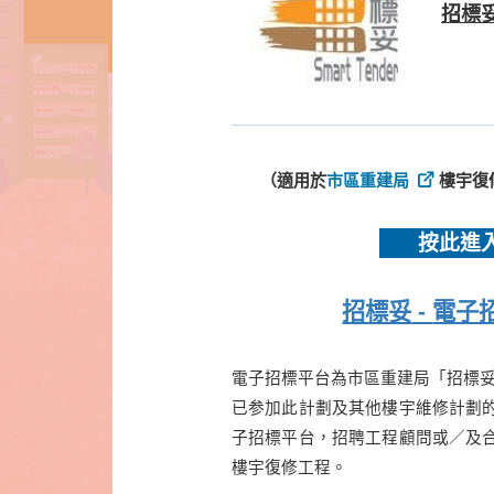
招標妥
（適用於
市區重建局
樓宇復
按此進
招標妥
-
電子
電子招
標
平台為市區重建局「招標妥
已参加此計
劃
及其
他
樓
宇
維
修
計
劃
子招標平台，招聘工程顧問或／
及
樓宇復修工程。