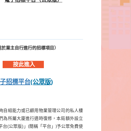
電子招
標
平台
（
公眾版）
用於業主自行進行的招標項目
）
按此進入
子招標平台
(公眾版)
夠自組能力或已顧用物業管理公司的私人樓
們為所屬大廈進行適時復修，本局額外設立
(簡稱「平台」)
台(公眾版)」
予公眾免費使