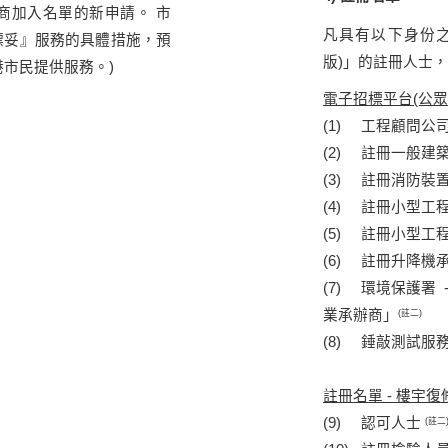
商加入名單的新申請。 市
凡具有以下身份
標妥』服務的具體措施，預
版)」的註冊人士
港市民提供服務。)
電子招標平台(公眾
(1) 工程顧問公
(2) 註冊一般建
(3) 註冊消防裝
(4) 註冊小型工
(5) 註冊小型工
(6) 註冊升降機
(7) 環境保護署
業承辦商」
(註二)
(8) 錘敲測試服
註冊名單 - 樓宇
(9) 認可人士
(註二