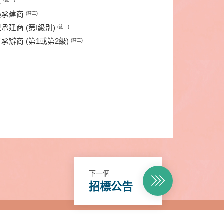
員
建築承建商
(註二)
程承建商 (第I級別)
(註二)
置承辦商 (第1或第2級)
(註二)
下一個
招標公告