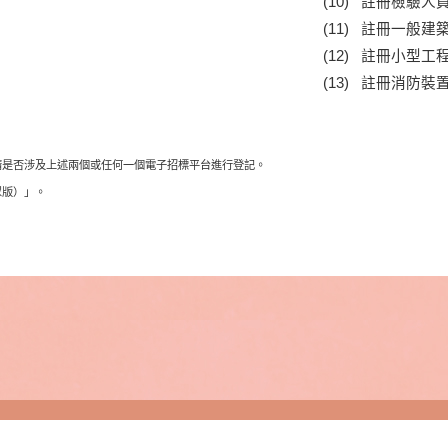
(10) 註冊檢驗人
(11) 註冊一般
(12) 註冊小型工
(13) 註冊消防裝
請
是
否
涉
及
上
述
兩個或任
何
一個電子招
標
平台進
行
登
記。
眾版）
」
。