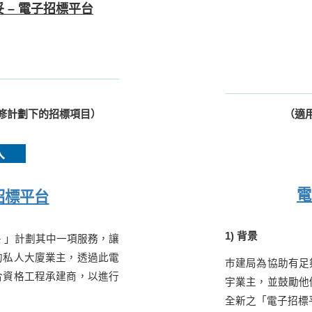
 –
電子招
標
平台
修計劃下的招
標
項目）
（適
入
電
招標平台
1) 背景
 」計
劃
其中一項服
務
，讓
的私人大廈業主，透過此電
巿建局為協助有足
合資格工
程
承建商
，
以進行
宇業主，並鼓勵他
全新之「電子招標平