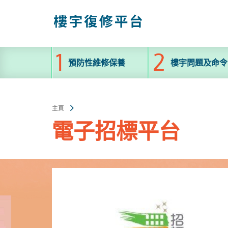
跳
至
主
內
容
預防性維修保養
樓宇問題及命令
主頁
電子招標平台