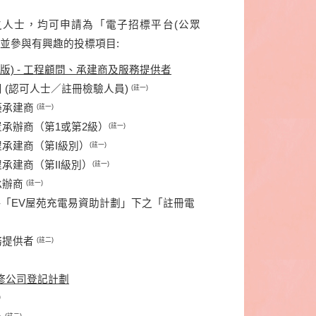
之人士，均可申請為「電子招標平台(公眾
，並參與有興趣的投標項目:
版) - 工程顧問、承建商及服務提供者
司 (認可人士／註冊檢驗人員)
(註一)
築承建商
(註一)
置承辦商（第1或第2級）
(註一)
程承建商（第I級別）
(註一)
程承建商（第II級別）
(註一)
承辦商
(註一)
 -「EV屋苑充電易資助計劃」下之「註冊電
務提供者
(註二)
復修公司登記計劃
)
(註二)