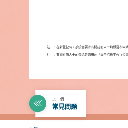
註一
在新登
記
時
，
系
統
會要
求
有
關
註
冊
人士填報是次申
：
註二
有
關
註
冊
人士的登
記
只適
用
於
「
電子招
標
平台（
公
：
上一個
常見問題