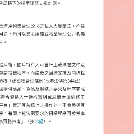
建局轄下的樓宇復修支援計劃。
及聘用物業管理公司之私人大廈業主，不論
用途，均可以業主組織或物業管理公司名義
戶。
賬戶後，賬戶持有人可自行上載標書文件及
邀請投標程序。而繼後之回標安排及開標程
按「建築物管理條例(香港法例第344章)」
採購供應品、貨品及服務之要求及程序完成
委聘合資格人士進行籌組或展開大廈維修工
平台」管理其糸統上之操作外，不會參與其
序。有關上述法例要求的招標程序可参考本
修實務指南」（按
此處
）。