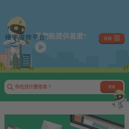
跳
至
主
內
容
我們能提供甚麼?
目錄
搜
你在找什麼信息？
建議
尋