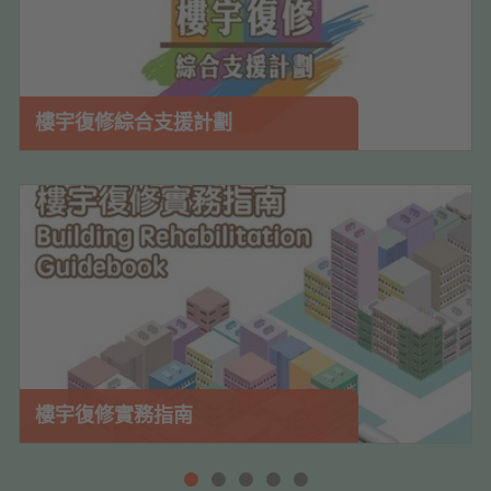
樓宇復修綜合支援計劃
樓宇復修實務指南