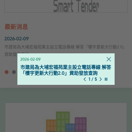
最新消息
2026-02-09
市建局為大埔宏福苑業主設立電話專線 解答「樓宇更新大行動2.0」
資助發放查詢
2026-02-09
2025-11-18
2025-10-13
2025-09-30
2025-08-20
市建局為大埔宏福苑業主設立電話專線 解答
新影片上架 - 樓宇保養之道
服務升級！樓宇復修資源中心延長開放時間
「樓宇復修公司資料庫搜尋器」現已於2025
更改「招標妥」標書收集及開標場地
暫停幻燈片
「樓宇更新大行動2.0」資助發放查詢
[週一至週日]
年9月更新
Stop the sl
1 / 5