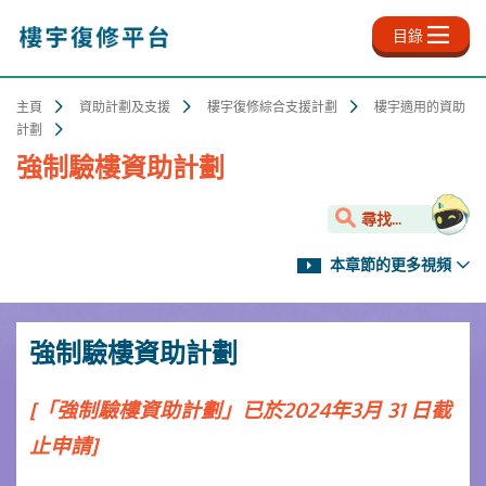
跳
至
目錄
主
內
容
主頁
資助計劃及支援
樓宇復修綜合支援計劃
樓宇適用的資助
計劃
強制驗樓資助計劃
尋找...
本章節的更多視頻
強制驗樓資助計劃
[「強制驗樓資助計劃」已於2024年3月 31 日截
止申請]