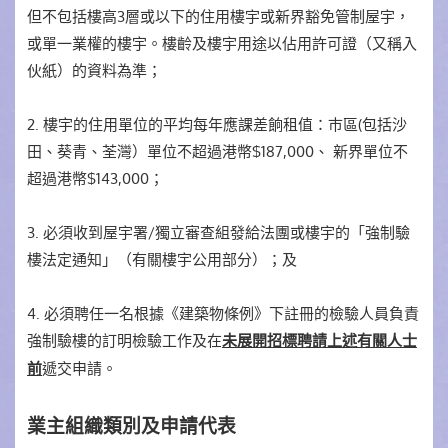
但不包括樓高3層或以下的住用樓宇或新界豁免管制屋宇，
或單一業權的樓宇。樓齡及樓宇用途以佔用許可證（又稱入
伙紙）的資料為準；
2. 樓宇的住用單位的平均每年應課差餉租值：巿區(包括沙
田、葵青、荃灣）單位不超過港幣$187,000、 新界單位不
超過港幣$143,000；
3. 必須收到屋宇署/獨立審查組發給法團或樓宇的「強制驗
樓法定通知」（有關樓宇公用部分）；及
4. 必須聘任一名根據《建築物條例》下註冊的檢驗人員負責
強制驗樓的訂明檢驗工作及在
未展開招標聘請上述有關人士
遞交申請。
前
業主組織類別及申請代表