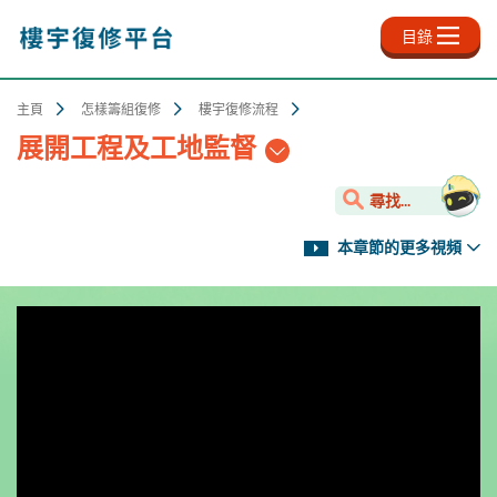
跳
至
目錄
主
內
容
主頁
怎樣籌組復修
樓宇復修流程
展開工程及工地監督
尋找...
本章節的更多視頻