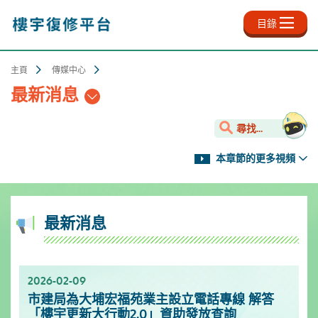
跳
至
目錄
主
內
容
主頁
傳媒中心
最新消息
尋找...
本章節的更多視頻
最新消息
2026-02-09
2025-11-18
2025-10-13
2025-09-30
2025-06-27
2025-03-25
2025-01-10
2024-12-31
市建局為大埔宏福苑業主設立電話專線 解答
新影片上架✨- 樓宇保養之道
服務升級！樓宇復修資源中心延長開放時間
「樓宇復修公司資料庫」已於2025年9月更新
「樓宇復修公司資料庫」已於2025年6月更新
「樓宇復修公司資料庫」已於2025年3月更新
市區更新電視特輯
「樓宇復修公司資料庫」已於2024年12月更新
「樓宇更新大行動2.0」資助發放查詢
[週一至週日]