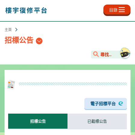
跳
至
目錄
主
內
容
主頁
招標公告
尋找...
電子招標平台
已截標公告
招標公告