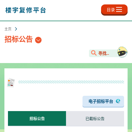
跳
至
目录
主
内
容
主页
招标公告
寻找...
电子招标平台
已截标公告
招标公告