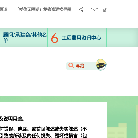
分
頻道
「楼住无限期」复修资源搜寻器
ENG
繁
享
到
顾问/承建商/其他名
工程费用资讯中心
单
寻找...
及说明用途。
何错误、遗漏、或错误陈述或失实陈述（不
引致或所涉及的任何损失、毁坏或损害（包