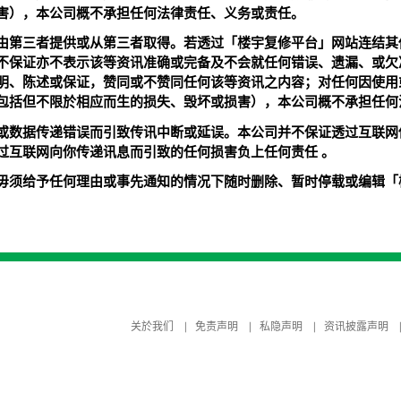
害），本公司概不承担任何法律责任、义务或责任。
由第三者提供或从第三者取得。若透过「楼宇复修平台」网站连结其
不保证亦不表示该等资讯准确或完备及不会就任何错误、遗漏、或欠
明、陈述或保证，赞同或不赞同任何该等资讯之内容；对任何因使用
包括但不限於相应而生的损失、毁坏或损害），本公司概不承担任何
或数据传递错误而引致传讯中断或延误。本公司并不保证透过互联网
过互联网向你传递讯息而引致的任何损害负上任何责任 。
毋须给予任何理由或事先通知的情况下随时删除、暂时停载或编辑「
关於我们
免责声明
私隐声明
资讯披露声明