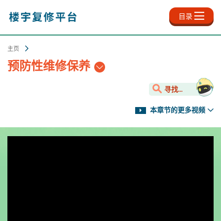
跳
至
目录
主
内
容
主页
预防性维修保养
寻找...
本章节的更多视频