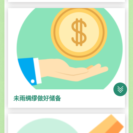
未雨绸缪做好储备