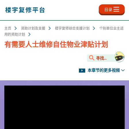
跳
至
目录
主
内
容
主页
资助计划及支援
楼宇复修综合支援计划
个别单位业主适
用的资助计划
有需要人士维修自住物业津贴计划
寻找...
本章节的更多视频