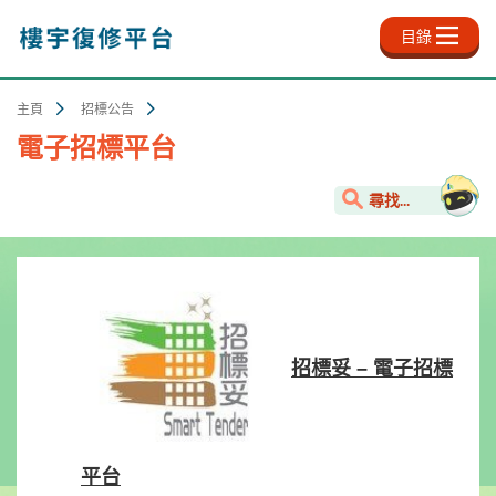
跳
至
目錄
主
內
容
主頁
招標公告
電子招標平台
尋找...
招標妥 –
電子招
標
平台