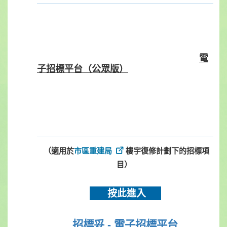
電
子招
標
平台
（
公眾版）
（適用於
市區重建局
樓宇復修計劃下的招
標
項
目）
按此進入
招標妥
-
電子招標平台