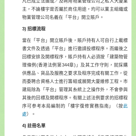
凡已成立法團或／及聘用物業管理公司之私人大廈業
主，不論樓宇是否屬於商住用途，均可以業主組織或
物業管理公司名義在「平台」開立賬戶。
3) 招標流程
當在「平台」開立賬戶後，賬戶持有人可自行上載標
書文件及透過「平台」進行邀請投標程序。而繼後之
回標安排及開標程序，賬戶持有人必須按「建築物管
理條例(香港法例第344章)」及其工作守則，就採購
供應品、貨品及服務之要求及程序完成有關工作，從
而委聘合資格人士進行籌組或展開大廈維修工程。巿
建局除為「平台」管理其糸統上之操作外，不會參與
其後的回標及開標程序。有關上述法例要求的招標程
序可参考本局編制的「樓宇復修實務指南」（按
此
處
）。
4) 註冊名單