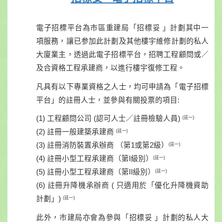
電子招
標
平台為市區重建局「招標妥 」計
劃
其中一
項服
務
，讓已参加此計
劃
及其
他
樓
宇
維
修
計
劃
的私人
大廈業主，透過此電子招標平台，招聘工程顧問或／
及合資格工
程
承建商
，
以進行樓宇復修工程。
凡具
有
以下專業資格之人士，均可申請為「電子招標
平台」的註冊人士，並參與有
關
投票的項目
:
(1) 工程顧問公司 (認可人士／註冊檢驗人員)
(註一)
(2) 註冊一般建築承建商
(註一)
(3) 註冊消防裝置承辦商 （第1或第2級）
(註一)
(4) 註冊小型工程承建商（第I級別）
(註一)
(5) 註冊小型工程承建商（第II級別）
(註一)
(6) 註冊升降機承辦商 ( 只適用於「優化升降機資助
計劃」)
(註一)
此
外，
市建局
亦會
為參與「招標妥 」計
劃
的私人大