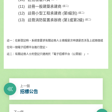
(11) 註冊一般建築承建商
(註二)
(12) 註冊小型工程承建商 (第I級別)
(註二)
(13) 註冊消防裝置承辦商 (第1或第2級)
(註二)
註一
在新登
記
時
，
系
統
會要
求
有
關
註
冊
人士填報是次申
請
是
否
涉
及
上
述
兩個或
：
任
何
一個電子招
標
平台進
行
登
記。
註二
有
關
註
冊
人士的登
記
只適
用
於
「
電子招
標
平台（
公眾版）
」
。
：
上一個
招標公告
下一個