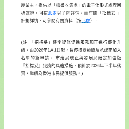
的電子化
廈業主
，
提
供
以
「
標書收集處
」
形
式
處
理
回
標安
排，
可按
此處
以了解詳
情。
而有
關
「招標妥 」
計
劃
詳
情，
可參閱有
關
資
料（
按
此處
）
。
(註: 「招標妥」樓宇復修促進服務現正進行優化升
級。由2026年1月1日起，暫停接受顧問及承建商加入
名單的新申請。 市建局現正與發展局敲定加強版
『招標妥』服務的具體措施，預計於2026年下半年落
實，繼續為香港市民提供服務。)