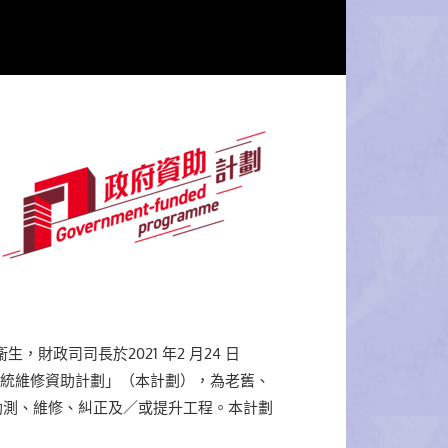
財政司司長於2021 年2 月24 日
統維修資助計劃」（本計劃），為老舊、
勘測、維修、糾正及／或提升工程。本計劃