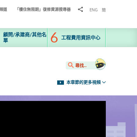
分
頻道
「樓住無限期」復修資源搜尋器
ENG
簡
享
到
顧問/承建商/其他名
工程費用資訊中心
單
尋找...
本章節的更多視頻