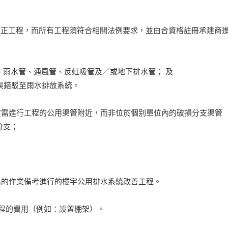
糾正工程，而所有工程須符合相關法例要求，並由合資格註冊承建商
管、雨水管、通風管、反虹吸管及／或地下排水管； 及
水渠錯駁至雨水排放系統。
位於需進行工程的公用渠管附近，而非位於個别單位內的破損分支渠管
分支；
期間發出的作業備考進行的樓宇公用排水系統改善工程。
工程的費用（例如：設置棚架）。