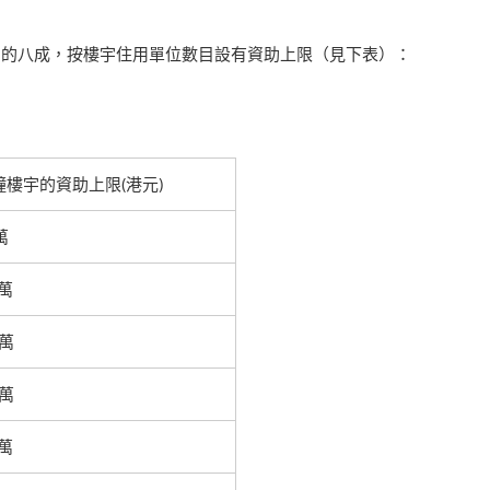
用的八成，按樓宇住用單位數目設有資助上限（見下表）：
幢樓宇的資助上限(港元)
萬
 萬
 萬
 萬
 萬