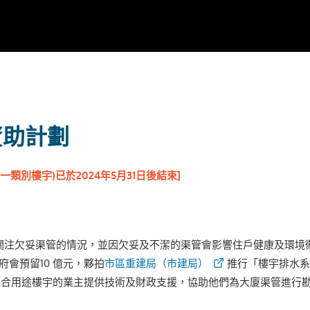
資助計劃
類別樓宇)已於2024年5月31日後結束]
關注欠妥渠管的情況，並因欠妥及不潔的渠管會影響住戶健康及環境衞生，
政府會預留10 億元，夥拍
市區重建局（市建局）
推行「樓宇排水系
綜合用途樓宇的業主提供技術及財政支援，協助他們為大廈渠管進行