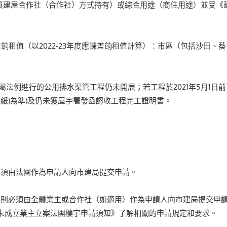
公務員建屋合作社（合作社）方式持有）或綜合用途（商住用途）並受
餉租值（以2022-23年度應課差餉租值計算）：巿區（包括沙田、葵青、
其附屬法例進行的公用排水渠管工程仍未開展；若工程於2021年5月1日前
入伙紙)為準)及仍未獲屋宇署發函認收工程完工證明書。
必須由法團作為申請人向市建局提交申請。
則必須由全體業主或合作社（如適用）作為申請人向市建局提交申請
《未成立業主立案法團樓宇申請須知》了解相關的申請規定和要求。