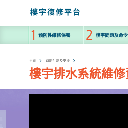
跳
至
主
內
容
預防性維修保養
樓宇問題及命令
主頁
資助計劃及支援
樓宇排水系統維修