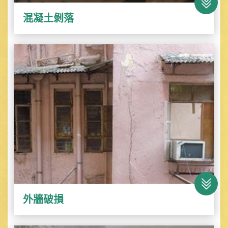
混凝土剝落
外牆破損