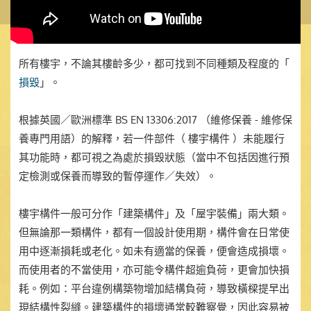
所有樓宇，不論其樓齡多少，都可找到不同種類及程度的「
損毀
」。
根據英國／歐洲標準 BS EN 13306:2017 （維修保養 - 維修保
養專門用語）的解釋，若一件部件（ 樓宇構件 ）未能履行
其功能時，都可視之為處於損毀狀態（當中不包括因進行預
定檢測或保養而導致的暫停運作／失效）。
樓宇構件一般可分作「建築構件」及「屋宇裝備」兩大類。
但無論那一類構件，都有一個設計使用期，構件會在日常使
用中逐漸損耗或老化。如未有適當的保養，便會造成損壞。
而使用者的不當使用，亦可能令構件超逾負荷，更會加快損
耗。例如：平台違例構築物增加結構負荷，導致橫樑提早出
現結構性裂縫。建築構件的損壞通常較難察覺，因此容易被