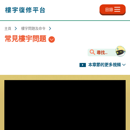
跳
至
目錄
主
內
容
主頁
樓宇問題及命令
常見樓宇問題
尋找...
本章節的更多視頻