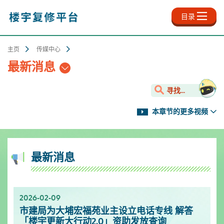
跳
至
目录
主
内
容
主页
传媒中心
最新消息
寻找...
本章节的更多视频
最新消息
2026-02-09
2025-11-18
2025-10-13
2025-09-30
2025-06-27
2025-03-25
2025-01-10
2024-12-31
市建局为大埔宏福苑业主设立电话专线 解答
新影片上架✨- 楼宇保养之道
服务升级！楼宇复修资源中心延长开放时间
「楼宇复修公司资料库」已於2025年9月更新
「楼宇复修公司资料库」已於2025年6月更新
「楼宇复修公司资料库」已於2025年3月更新
市区更新电视特辑
「楼宇复修公司资料库」已於2024年12月更新
「楼宇更新大行动2.0」资助发放查询
[周一至周日]