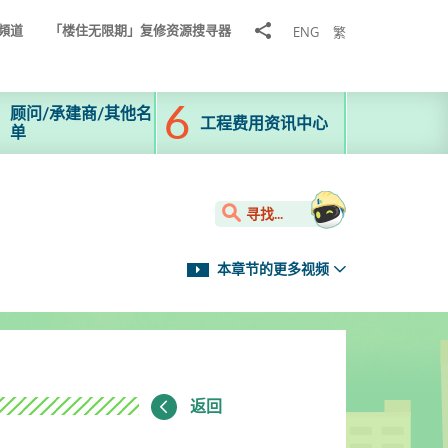
分
頻道
「楼住无限期」复修资源搜寻器
ENG
繁
享
到
顾问/承建商/其他名
工程费用资讯中心
单
寻找...
本章节的更多视频
返回