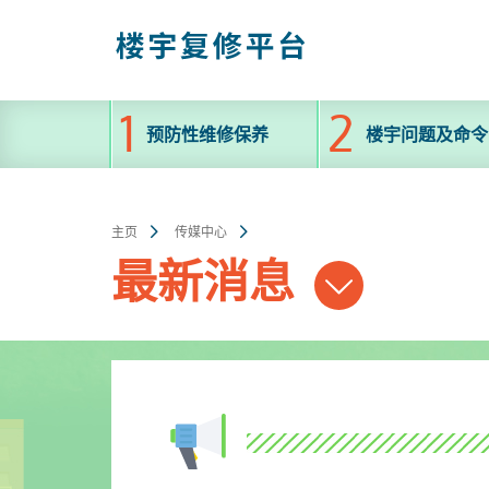
跳
至
主
内
容
预防性维修保养
楼宇问题及命令
主页
传媒中心
最新消息