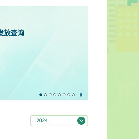
发放查询
探讨楼宇老化的根本性问题，并就楼宇复
暂停幻灯片
2024