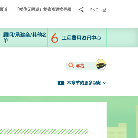
分
頻道
「楼住无限期」复修资源搜寻器
ENG
繁
享
到
顾问/承建商/其他名
工程费用资讯中心
单
寻找...
本章节的更多视频