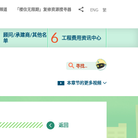
分
頻道
「楼住无限期」复修资源搜寻器
ENG
繁
享
到
顾问/承建商/其他名
工程费用资讯中心
单
寻找...
本章节的更多视频
返回