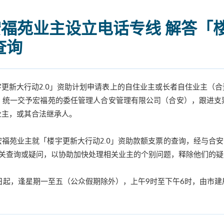
福苑业主设立电话专线 解答「
查询
更新大行动2.0」资助计划申请表上的自住业主或长者自住业主（
，统一交予宏福苑的委任管理人合安管理有限公司（合安），跟进支
业主，或其合法继承人。
福苑业主就「楼宇更新大行动2.0」资助款额支票的查询，经与合安商
相关查询或疑问，以协助加快处理相关业主的个别问题，释除他们的疑
，由即日起，逢星期一至五（公众假期除外），上午9时至下午6时，由市