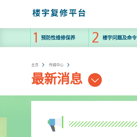
跳
至
主
内
容
预防性维修保养
楼宇问题及命令
主页
传媒中心
最新消息