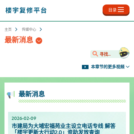
跳
至
目录
主
内
容
主页
传媒中心
最新消息
寻找...
本章节的更多视频
最新消息
2026-02-09
2025-11-18
2025-10-13
2025-09-30
2025-06-27
2025-03-25
2025-01-10
2024-12-31
市建局为大埔宏福苑业主设立电话专线 解答
新影片上架✨- 楼宇保养之道
服务升级！楼宇复修资源中心延长开放时间
「楼宇复修公司资料库」已於2025年9月更新
「楼宇复修公司资料库」已於2025年6月更新
「楼宇复修公司资料库」已於2025年3月更新
市区更新电视特辑
「楼宇复修公司资料库」已於2024年12月更新
「楼宇更新大行动2.0」资助发放查询
[周一至周日]