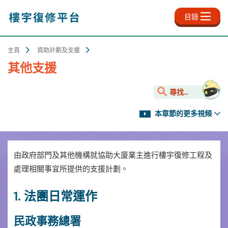
跳
至
目錄
主
內
容
主頁
資助計劃及支援
其他支援
尋找...
本章節的更多視頻
由政府部門及其他機構就協助大廈業主進行樓宇復修工程及
處理相關事宜所提供的支援計劃。
1. 法團日常運作
民政事務總署