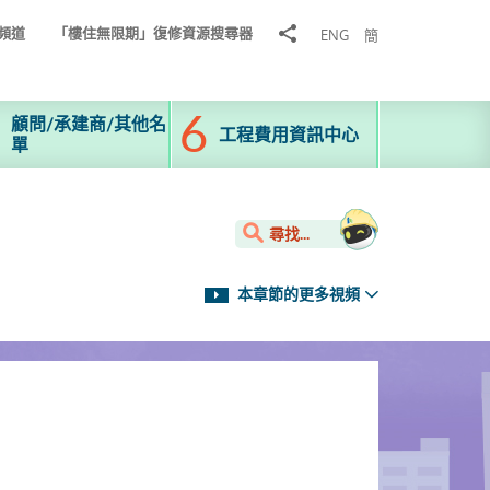
分
頻道
「樓住無限期」復修資源搜尋器
ENG
簡
享
到
顧問/承建商/其他名
工程費用資訊中心
單
尋找...
本章節的更多視頻