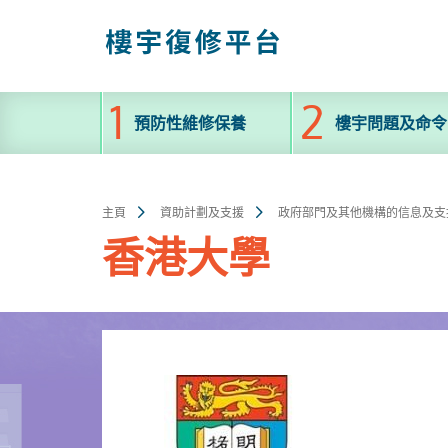
跳
至
主
內
容
預防性維修保養
樓宇問題及命令
主頁
資助計劃及支援
政府部門及其他機構的信息及支
香港大學