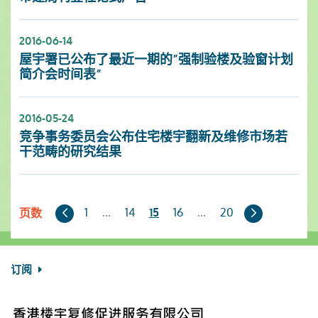
2016-06-14
屋宇署已公布了最近一期的”强制验楼及验窗计划
简介会时间表”
2016-05-24
竞争事务委员会公布住宅楼宇翻新及维修市场若
干范畴的研究结果
上
下
1
...
14
16
...
20
15
页数
一
一
页
页
订阅