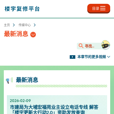
跳
至
目录
主
内
容
主页
传媒中心
最新消息
寻找...
本章节的更多视频
最新消息
2026-02-09
2025-11-18
2025-10-13
2025-09-30
2025-06-27
2025-03-25
2025-01-10
2024-12-31
市建局为大埔宏福苑业主设立电话专线 解答
新影片上架✨- 楼宇保养之道
服务升级！楼宇复修资源中心延长开放时间
「楼宇复修公司资料库」已於2025年9月更新
「楼宇复修公司资料库」已於2025年6月更新
「楼宇复修公司资料库」已於2025年3月更新
市区更新电视特辑
「楼宇复修公司资料库」已於2024年12月更新
「楼宇更新大行动2.0」资助发放查询
[周一至周日]