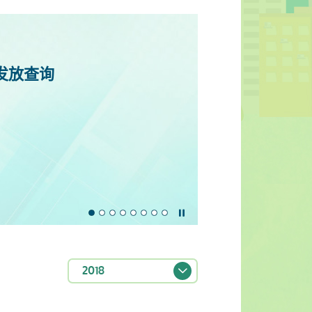
发放查询
探讨楼宇老化的根本性问题，并就楼宇复
暂停幻灯片
2018