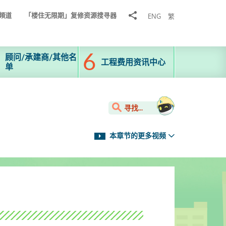
分
頻道
「楼住无限期」复修资源搜寻器
ENG
繁
享
到
顾问/承建商/其他名
工程费用资讯中心
单
寻找...
本章节的更多视频