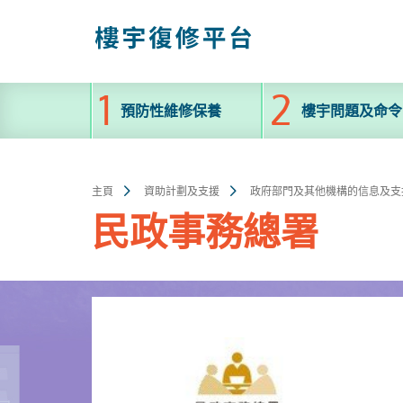
跳
至
主
內
容
預防性維修保養
樓宇問題及命令
主頁
資助計劃及支援
政府部門及其他機構的信息及支
民政事務總署