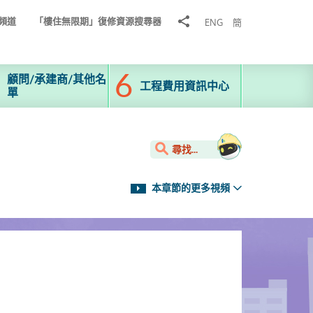
分
頻道
「樓住無限期」復修資源搜尋器
ENG
簡
享
到
顧問/承建商/其他名
工程費用資訊中心
單
尋找...
本章節的更多視頻