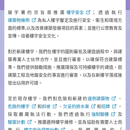
屋宇署的宗旨是推廣
樓宇安全
；透過執行
建築物條例
為私人樓宇釐定及施行安全、衞生和環境方
面的標準,以及改善建築發展項目的質素；並進行公眾教育及
宣傳，培養樓宇安全文化。
對於新建樓宇，我們在樓宇的圖則審批及建造過程中，與建
築專業人士伙伴合作，並且進行審查，以確保符合建築標
準。我們提供鼓勵措施，推廣環保及可持續樓宇的建造，就
建築工程及地盤安全的事宜進行審查，以及在新樓宇落成後
發出佔用許可證。
至於現存樓宇，我們對危險和新建的
違例建築物
、
危險的樓宇
和
斜坡
、
欠妥的排水渠
和
招牌
，
採取嚴厲執法行動。我們透過執行
強制驗樓
及
驗窗計劃
，推廣適時樓宇維修，並為協助有需要人士而
推行
樓宇安全貸款計劃
。我們實施的「