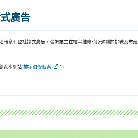
論式廣告
日在本地報章刊登社論式廣告，強調業主在樓宇維修時所遇到的挑戰及市
或瀏覽本網站"
樓宇復修個案
"。