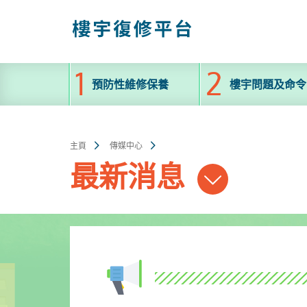
跳
至
主
內
容
預防性維修保養
樓宇問題及命令
主頁
傳媒中心
最新消息