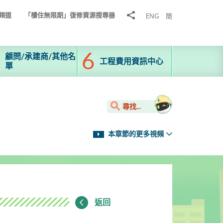
分
頻道
「樓住無限期」復修資源搜尋器
ENG
簡
享
到
顧問/承建商/其他名
工程費用資訊中心
單
尋找...
本章節的更多視頻
返回