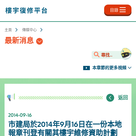
跳
至
目錄
主
內
容
主頁
傳媒中心
最新消息
尋找...
本章節的更多視頻
返回
2014-09-16
市建局於2014年9月16日在一份本地
報章刊登有關其樓宇維修資助計劃