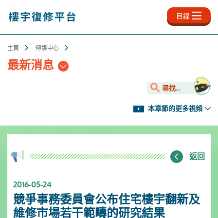
跳
至
目錄
主
內
容
主頁
傳媒中心
最新消息
尋找...
本章節的更多視頻
返回
2016-05-24
競爭事務委員會公布住宅樓宇翻新及
維修市場若干範疇的研究結果