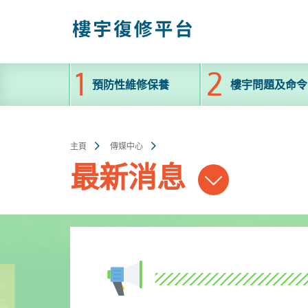
跳
至
主
內
容
預防性維修保養
樓宇問題及命令
主頁
傳媒中心
最新消息