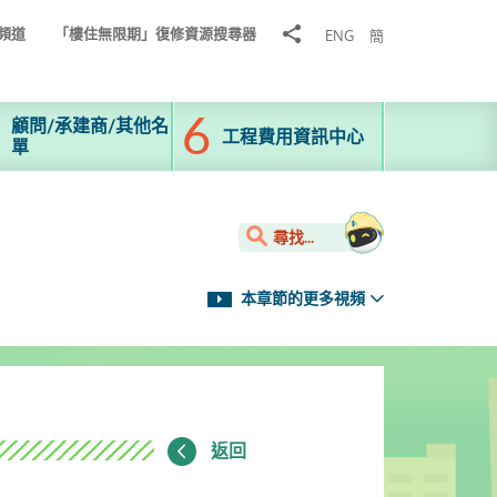
分
頻道
「樓住無限期」復修資源搜尋器
ENG
簡
享
到
顧問/承建商/其他名
工程費用資訊中心
單
尋找...
本章節的更多視頻
返回