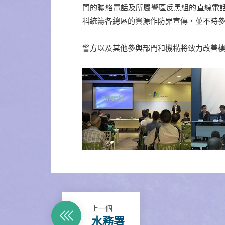
門的聯絡電話及所屬警區反黑組的直線電
科統籌各總區的資源作防罪宣傳，並不時
警方以及其他參與部門和機構將致力改善
上一個
水務署