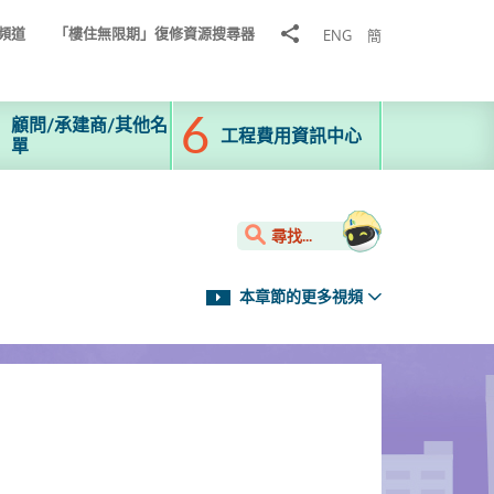
分
頻道
「樓住無限期」復修資源搜尋器
ENG
簡
享
到
顧問/承建商/其他名
工程費用資訊中心
單
尋找...
本章節的更多視頻