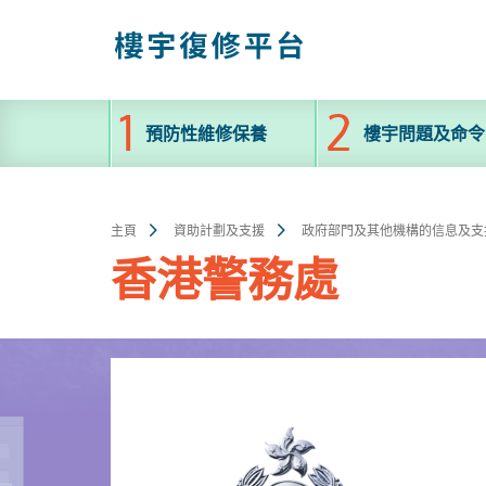
跳
至
主
內
容
預防性維修保養
樓宇問題及命令
主頁
資助計劃及支援
政府部門及其他機構的信息及支
香港警務處