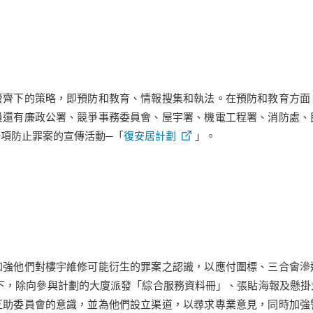
管齊下的策略，即預防和教育、情報搜集和執法。在預防和教育方面
員還有廉政公署、競爭事務委員會、屋宇署、機電工程署、消防處、
項防止罪案的宣傳活動─「
復安居計劃
」。
加強他們對樓宇維修可能衍生的罪案之認識，以應付圍標、三合會滲
下，除向參與計劃的大廈派發「綜合服務資料冊」、張貼海報及懸
互助委員會的意識，並為他們設立渠道，以尋求專業意見，同時加強