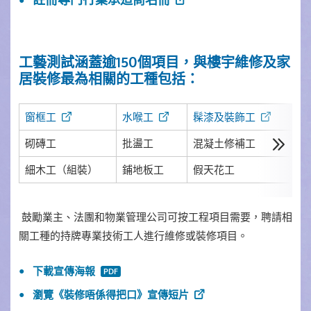
註冊專門行業承造商名冊
工藝測試涵蓋逾150個項目，與樓宇維修及家
居裝修最為相關的工種包括：
窗框工
水喉工
髹漆及裝飾工
鋪
砌磚工
批盪工
混凝土修補工
防
細木工（組裝）
鋪地板工
假天花工
竹
鼓勵業主、法團和物業管理公司可按工程項目需要，聘請相
關工種的持牌專業技術工人進行維修或裝修項目。
下載宣傳海報
瀏覽《裝修唔係得把口》宣傳短片