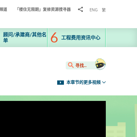
分
頻道
「楼住无限期」复修资源搜寻器
ENG
繁
享
到
顾问/承建商/其他名
工程费用资讯中心
单
寻找...
本章节的更多视频