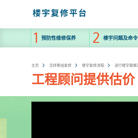
跳
至
主
内
容
预防性维修保养
楼宇问题及命令
主页
怎样筹组复修
楼宇复修流程
进行楼宇勘察
工程顾问提供估价