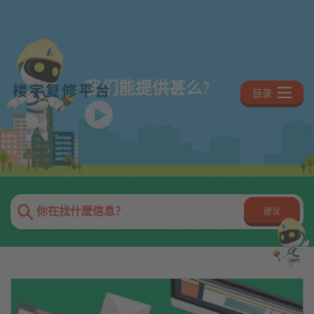
跳
至
主
内
容
我们能提供甚么?
目录
搜
你在找什麽信息？
建议
寻