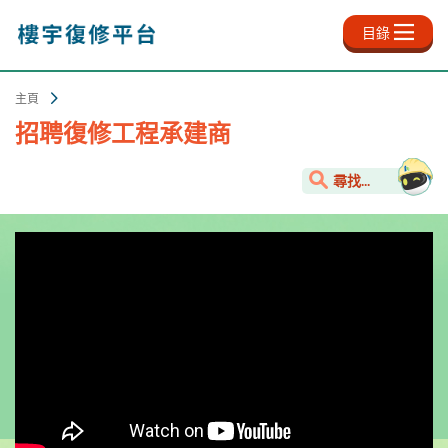
跳
至
目錄
主
內
容
主頁
招聘復修工程承建商
尋找...