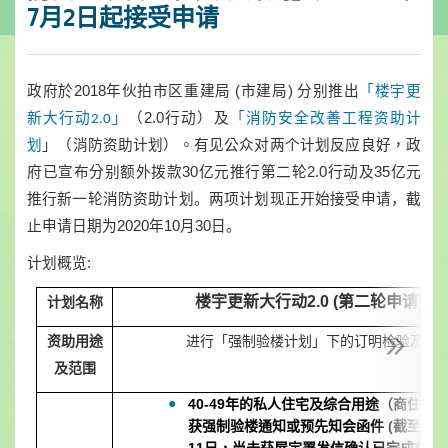
7月2日起接受申请
政府於
2018年伙拍市区重建局 (市建局) 分别推出
「
楼宇更
新大行动
（
2.0行动）及
「
消防安全改善工程资助计
2.0
」
划
」
（消防资助计划）。有见公众对两个计划反应良好，政
府已宣布分别额外拨款
30亿元推行第二轮2.0行动及35亿元
推行新一轮消防资助计划。两项计划现正开始接受申请，截
止申请日期为2020年10月30日。
计划概览
:
楼宇更新大行动
2.0 (第二轮申请)
计划名称
资助
用途
进行「强制验楼计划」下的订明检验及修
及
范围
40-49
年
的私人住宅及综合用途（商住）
获强制验楼通知或预先知会函件
(
截至
201