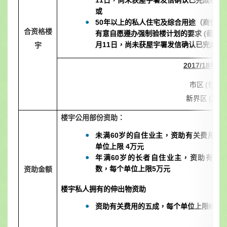
11
日，尚未获屋宇署发信确认已完成相关
或
50
年
以上的私人住宅及综合用途（商住）
合资格楼
有意
自愿遵办强制验楼计划的要求
(
截至
2
月
11
日，尚未获屋宇署发信确认已完成相
宇
2017/18
市区
(
包括
新界区
(
沙田
楼宇公用部份资助：
未满
60
岁的自住业主，资助有关费用
八
单位上限
4
万元
年满
60
岁的长者自住业主，资助有关
数，每个单位上限
5
万元
资助金额
楼宇私人拥有的伸出物资助
资助有关费用的五成，每个单位上限
6
千