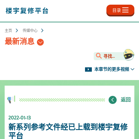
跳
至
目录
主
内
容
主页
传媒中心
最新消息
寻找...
本章节的更多视频
返回
2022-01-13
新系列参考文件经已上载到楼宇复修
平台