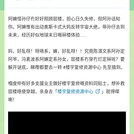
阿嫲怪孙仔冇好好照顾层楼，担心日久失修，但阿孙话知
你。阿嫲惟有出动奥斯卡式大妈反转宇宙大绝，带孙仔去到
未来，经历好似地球末日嘅冧楼体验……
妈，好乱呀！呀唔系，嫲，好乱呀！！究竟陈湛文系阿孙定
阿爷，冯素波系阿嫲定系孙女，层楼系冇穿冇烂定冧咗？要
解开谜底，睇嚟都要去一转 #楼宇复修资源中心 先至搵到。
嗰度仲有好多支援业主做好楼宇复修嘅资料同贴士，想补救
层楼唔使穿越，亲身去「
楼宇复修资源中心
」就得㗎
喇！