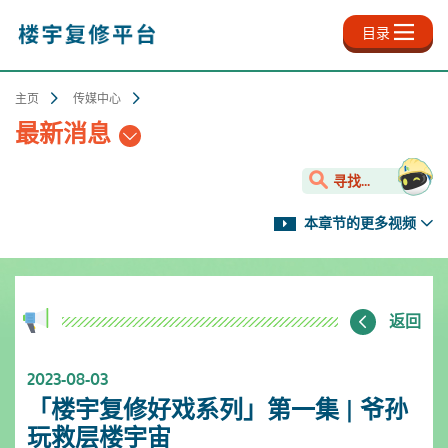
跳
至
目录
主
内
容
主页
传媒中心
最新消息
寻找...
本章节的更多视频
返回
2023-08-03
「楼宇复修好戏系列」第一集 | 爷孙
玩救层楼宇宙