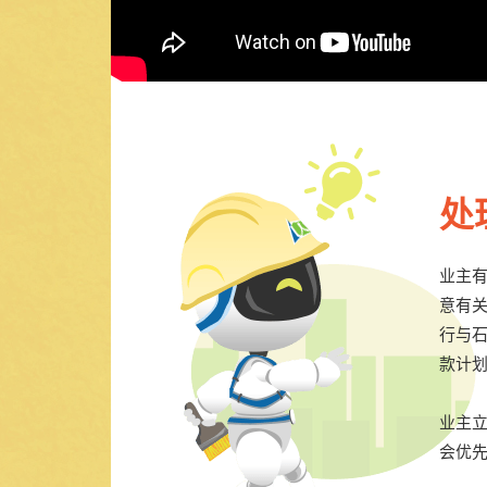
处
业主
意有
行与
款计
业主
会优