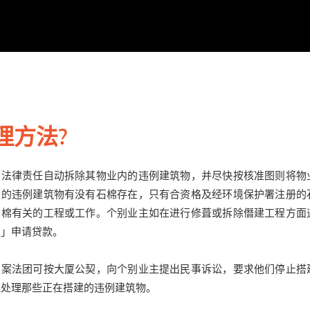
理方法?
有法律责任自动拆除其物业内的违例建筑物，并尽快按核准图则将物
关的违例建筑物有没有石棉存在，只有合资格及经环境保护署注册的
石棉有关的工程或工作。个别业主如在进行修葺或拆除僭建工程方面
划」申请贷款。
立案法团可按大厦公契，向个别业主提出民事诉讼，要求他们停止搭
先处理那些正在搭建的违例建筑物。