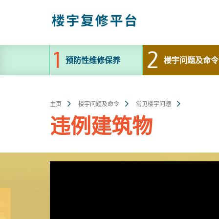
跳
至
主
内
容
预防性维修保养
楼宇问题及命令
主页
楼宇问题及命令
常见楼宇问题
违例建筑物