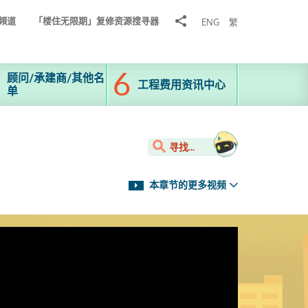
分
頻道
「楼住无限期」复修资源搜寻器
ENG
繁
享
到
顾问/承建商/其他名
工程费用资讯中心
单
寻找...
本章节的更多视频