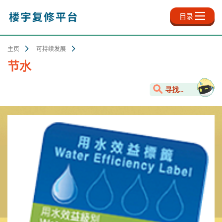
跳
至
目录
主
内
容
主页
可持续发展
节水
寻找...