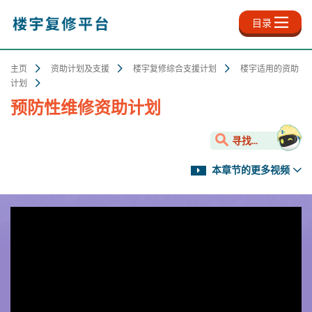
跳
至
目录
主
内
容
主页
资助计划及支援
楼宇复修综合支援计划
楼宇适用的资助
计划
预防性维修资助计划
寻找...
本章节的更多视频