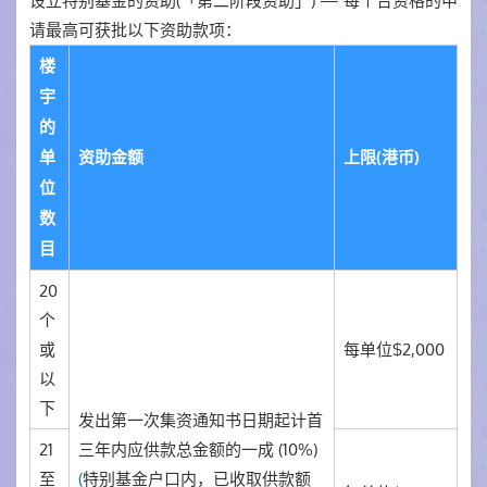
设立特别基金的资助(「第二阶段资助」)
— 每个合资格的申
请最高可获批以下资助款项：
楼
宇
的
单
资助金额
上限(港币)
位
数
目
20
个
或
每单位$2,000
以
下
发出第一次集资通知书日期起计首
21
三年内应供款总金额的一成 (10%)
至
(
特别基金户口内，已收取供款额