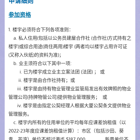
申请细则
参加资格
1. 楼宇必须符合下列各项准则：
a. 私人住用(包括以公务员建屋合作社 (合作社)方式持有之
楼宇)或综合用途(商住两用)楼宇 (两者均以楼宇占用许可证
(又称入伙纸)的资料为准)；
b. 业主须符合以下其中一项:
i. 已为楼宇成立业主立案法团 (法团) ； 或
ii. 楼宇是由合作社持有；或
iii. 楼宇是由持有物业管理业监管局发出有效牌照的物业
管理公司(持牌物管公司)提供物业管理服务； 或
iv. 楼宇是由指定公契经理人根据大厦公契条文提供物业
管理服务。
c. 楼宇内所有的住用单位的平均每年应课差饷租值（以
2022-23年度应课差饷租值计算）：巿区（包括沙田、葵
青、荃湾）单位不超过港币 $187,000、 新界单位不