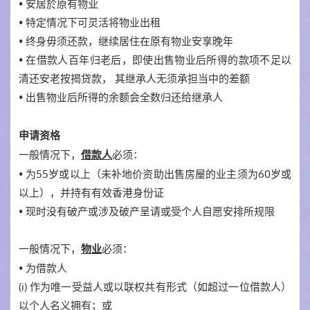
• 安居於原有物业
• 特定情况下可灵活将物业出租
• 终身毋须还款，继续居住在原有物业安享晚年
• 在借款人百年归老后，即使出售物业后所得的款项不足以
清还安老按揭贷款， 其继承人无须承担当中的差额
• 出售物业后所得的余额会全数归还给继承人
申请资格
一般情况下，
必须：
借款人
• 为55岁或以上（未补地价资助出售房屋的业主须为60岁或
以上），并持有有效香港身份证
• 现时没有破产或涉及破产呈请或受个人自愿安排所规限
一般情况下，
必须：
物业
• 为借款人
(i) 作为唯一受益人或以联权共有形式（如超过一位借款人）
以个人名义拥有；或