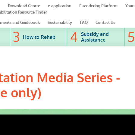
Download Centre
e-application
E-tendering Platform
Yout
bilitation Resource Finder
ments and Guidebook
Sustainability
FAQ
Contact Us
Subsidy and
How to Rehab
Assistance
tation Media Series ‒
e only)