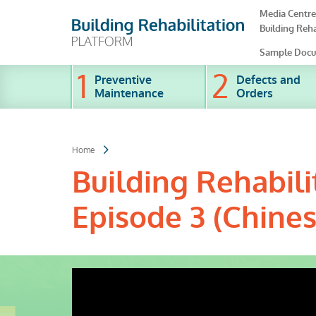
Skip
Media Centre
to
Building Reha
main
content
Sample Docu
Preventive
Defects and
Maintenance
Orders
Home
Building Rehabili
Episode 3 (Chines