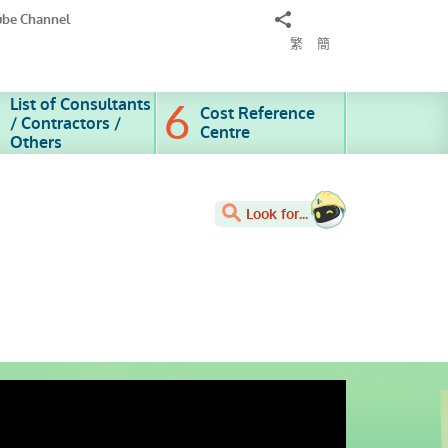
Share
ube Channel
to
繁
簡
List of Consultants
Cost Reference
/ Contractors /
Centre
Others
Look for...